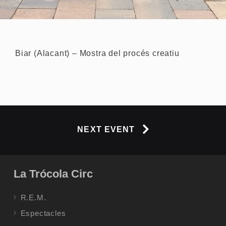
Biar (Alacant) – Mostra del procés creatiu
NEXT EVENT
La Trócola Circ
R.E.M.
Espectacles