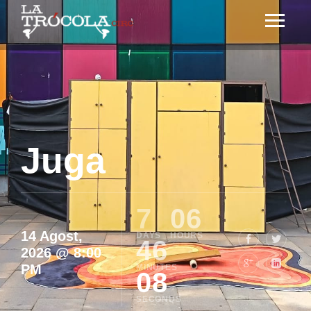
Juga
7
06
14 Agost,
46
2026 @ 8:00
PM
08