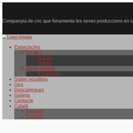
Companyia de circ que fonamenta les seves produccions en la 
Espectacles
En gira
R.E.M.
Potted
Altres treballs
Emportats
Sobre nosaltres
Gira
Descàrregues
Galeria
Contacte
Català
Español
English