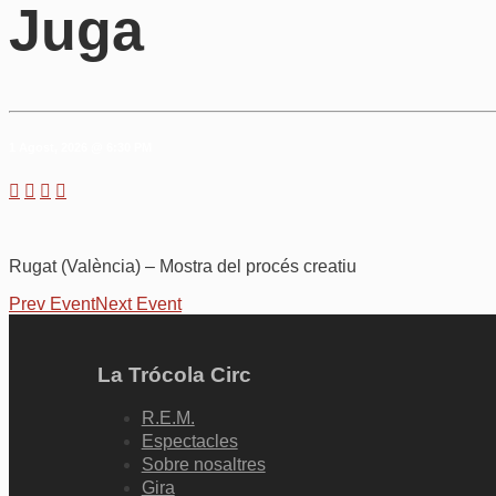
Juga
1 Agost, 2026 @ 6:30 PM
Rugat (València) – Mostra del procés creatiu
Prev Event
Next Event
La Trócola Circ
R.E.M.
Espectacles
Sobre nosaltres
Gira